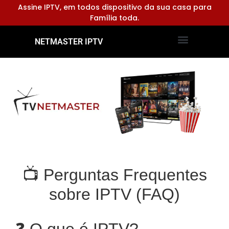
Assine IPTV, em todos dispositivo da sua casa para
Família toda.
NETMASTER IPTV
Dispositivos Compatíveis
Configurar Aplicativos
📺 Perguntas Frequentes
sobre IPTV (FAQ)