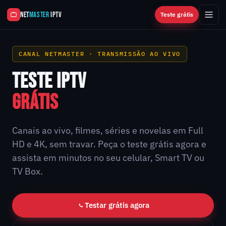
NET
MASTER
IPTV
Teste grátis
CANAL NETMASTER · TRANSMISSÃO AO VIVO
TESTE IPTV
GRÁTIS
Canais ao vivo, filmes, séries e novelas em Full
HD e 4K, sem travar. Peça o teste grátis agora e
assista em minutos no seu celular, Smart TV ou
TV Box.
Testar grátis agora