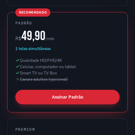
RECOMENDADO
PADRÃO
49,90
R$
/mês
2 telas simultâneas
Qualidade HD/FHD/4K
Celular, computador ou tablet
Smart TV ou TV Box
Canais adultos (opcional)
Assinar Padrão
PREMIUM