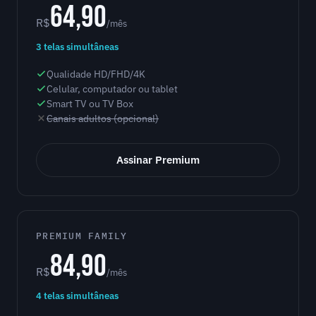
64,90
R$
/mês
3 telas simultâneas
Qualidade HD/FHD/4K
Celular, computador ou tablet
Smart TV ou TV Box
Canais adultos (opcional)
Assinar Premium
PREMIUM FAMILY
84,90
R$
/mês
4 telas simultâneas