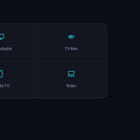
utador
TV Box
le TV
Roku