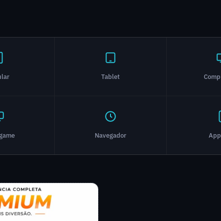
ular
Tablet
Comp
ogame
Navegador
App