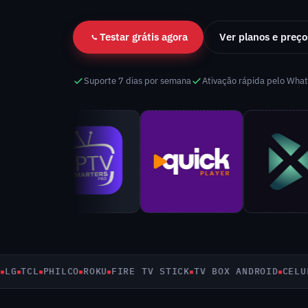
Testar grátis agora
Ver planos e preço
Suporte 7 dias por semana
Ativação rápida pelo Wha
TCL
PHILCO
ROKU
FIRE TV STICK
TV BOX ANDROID
CELULAR 