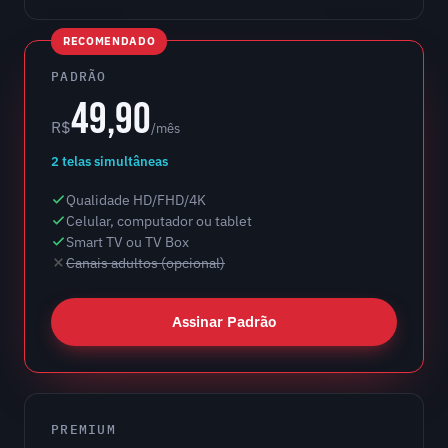
RECOMENDADO
PADRÃO
49,90
R$
/mês
2 telas simultâneas
Qualidade HD/FHD/4K
Celular, computador ou tablet
Smart TV ou TV Box
Canais adultos (opcional)
Assinar Padrão
PREMIUM