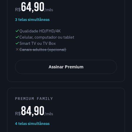
64,90
R$
/mês
3 telas simultâneas
Qualidade HD/FHD/4K
Celular, computador ou tablet
Smart TV ou TV Box
Canais adultos (opcional)
Assinar Premium
PREMIUM FAMILY
84,90
R$
/mês
4 telas simultâneas