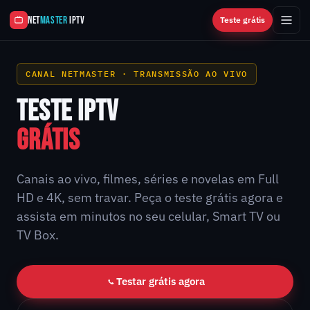
NET
MASTER
IPTV
Teste grátis
CANAL NETMASTER · TRANSMISSÃO AO VIVO
TESTE IPTV
GRÁTIS
Canais ao vivo, filmes, séries e novelas em Full
HD e 4K, sem travar. Peça o teste grátis agora e
assista em minutos no seu celular, Smart TV ou
TV Box.
Testar grátis agora