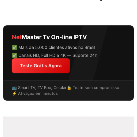
Net
Master Tv On-line IPTV
✅ Mais de 5.000 clientes ativos no Brasil
✅ Canais HD, Full HD e 4K — Suporte 24h
Teste Grátis Agora
📺 Smart TV, TV Box, Celular
🔒 Teste sem compromisso
⚡ Ativação em minutos